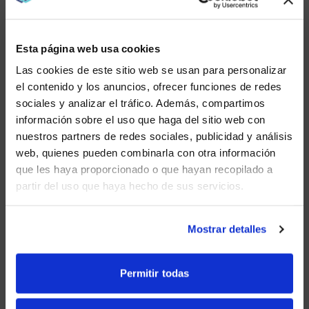
NEW MEXICO
1 Office
Esta página web usa cookies
Las cookies de este sitio web se usan para personalizar
NEW YORK
el contenido y los anuncios, ofrecer funciones de redes
sociales y analizar el tráfico. Además, compartimos
1 Office
WE NOTICED YOU'RE IN USA.
información sobre el uso que haga del sitio web con
nuestros partners de redes sociales, publicidad y análisis
Visit
avispl.com
instead?
web, quienes pueden combinarla con otra información
NORTH CAROLINA
que les haya proporcionado o que hayan recopilado a
3 Offices
partir del uso que haya hecho de sus servicios.
YES, TAKE ME THERE
OHIO
NO, STAY ON THIS SITE
Mostrar detalles
1 Office
Permitir todas
OKLAHOMA