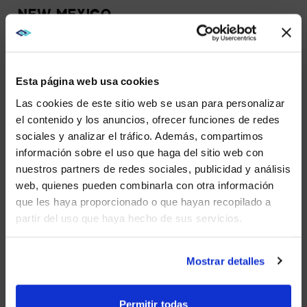
NEW MEXICO
1 Office
Esta página web usa cookies
NEW YORK
Las cookies de este sitio web se usan para personalizar
1 Office
el contenido y los anuncios, ofrecer funciones de redes
sociales y analizar el tráfico. Además, compartimos
WE NOTICED YOU'RE IN USA.
información sobre el uso que haga del sitio web con
NORTH CAROLINA
nuestros partners de redes sociales, publicidad y análisis
3 Offices
Visit
avispl.com
instead?
web, quienes pueden combinarla con otra información
que les haya proporcionado o que hayan recopilado a
partir del uso que haya hecho de sus servicios.
YES, TAKE ME THERE
OHIO
1 Office
NO, STAY ON THIS SITE
Mostrar detalles
OKLAHOMA
Permitir todas