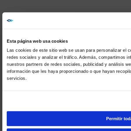
Esta página web usa cookies
Las cookies de este sitio web se usan para personalizar el c
redes sociales y analizar el tráfico. Además, compartimos in
nuestros partners de redes sociales, publicidad y análisis 
información que les haya proporcionado o que hayan recopil
We noticed yo
servicios.
Visit
avispl.
Yes, take 
No, stay on 
Permitir tod