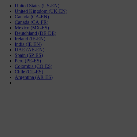
United States (US-EN)
United Kingdom (UK-EN)
Canada (CA-EN)
Canada (CA-FR)
Mexico (MX-ES)
Deutchland (DE-DE)
Ireland (IE-EN)
India (IE-EN)
UAE (AE-EN)
Spain (SP-ES)
Peru (PE-ES)
Colombia (CO-ES)
Chile (CL-ES)
Argentina (AR-ES)