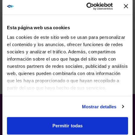
reuniones con las principales soluciones AV y
UC.
Esta página web usa cookies
EVENTOS PARA CLIENTES
Las cookies de este sitio web se usan para personalizar
el contenido y los anuncios, ofrecer funciones de redes
Los eventos del AVI-SPL se centran en la
innovación y la agilidad empresarial, reuniendo
sociales y analizar el tráfico. Además, compartimos
WE NOTICED YOU'RE IN USA.
a líderes de opinión e innovadores para
información sobre el uso que haga del sitio web con
compartir ideas sobre nuevas formas de
nuestros partners de redes sociales, publicidad y análisis
trabajar y colaborar.
Visit
avispl.com
instead?
web, quienes pueden combinarla con otra información
que les haya proporcionado o que hayan recopilado a
partir del uso que haya hecho de sus servicios.
YES, TAKE ME THERE
NO, STAY ON THIS SITE
Mostrar detalles
ESTUDIOS DE CASOS
VER TODO
Permitir todas
Vea cómo elevamos eventos y
entornos a través de soluciones