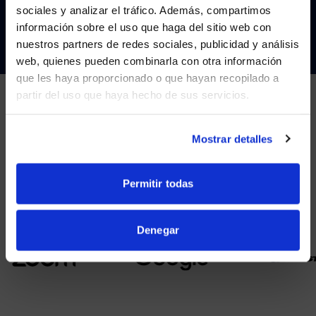
sociales y analizar el tráfico. Además, compartimos
CONTÁCTENOS
WE NOTICED YOU'RE IN USA.
información sobre el uso que haga del sitio web con
nuestros partners de redes sociales, publicidad y análisis
Visit
avispl.com
instead?
web, quienes pueden combinarla con otra información
que les haya proporcionado o que hayan recopilado a
partir del uso que haya hecho de sus servicios.
YES, TAKE ME THERE
NO, STAY ON THIS SITE
SOCIOS
Mostrar detalles
Nos asociamos con los principales proveedores de
colaboración.
Permitir todas
Denegar