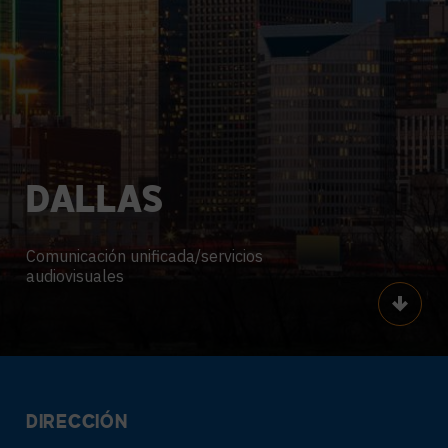
DALLAS
Comunicación unificada/servicios
audiovisuales
Scroll
DIRECCIÓN