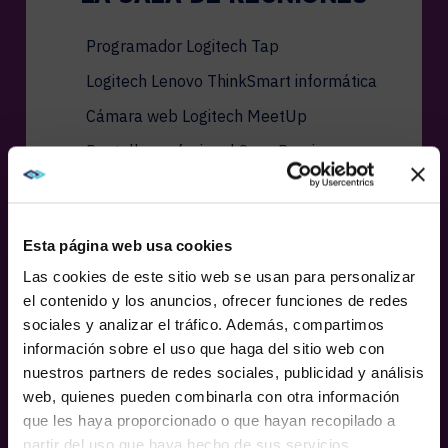
Programador Logitech Tap
Logitech Lenovo ThinkSmart informática
Cámara web Logitech MeetUp
Pantalla profesional Sony Bravia
Esta página web usa cookies
Las cookies de este sitio web se usan para personalizar
el contenido y los anuncios, ofrecer funciones de redes
sociales y analizar el tráfico. Además, compartimos
WE NOTICED YOU'RE IN USA.
información sobre el uso que haga del sitio web con
nuestros partners de redes sociales, publicidad y análisis
Visit
avispl.com
instead?
web, quienes pueden combinarla con otra información
que les haya proporcionado o que hayan recopilado a
partir del uso que haya hecho de sus servicios.
YES, TAKE ME THERE