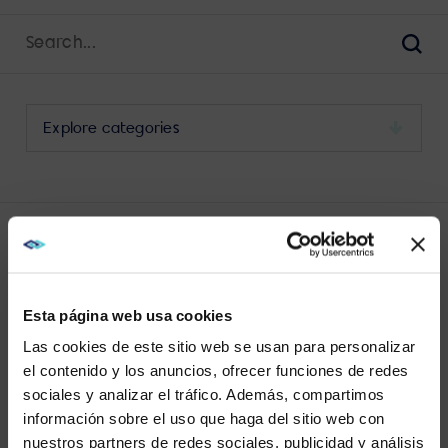
Search
for:
Sear
Select
a
category
to
view
its
LATEST WORKPLACE MANAGEMENT
archive
POSTS
Esta página web usa cookies
Las cookies de este sitio web se usan para personalizar
el contenido y los anuncios, ofrecer funciones de redes
sociales y analizar el tráfico. Además, compartimos
WE NOTICED YOU'RE IN USA.
información sobre el uso que haga del sitio web con
No results found.
nuestros partners de redes sociales, publicidad y análisis