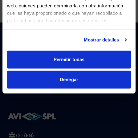
Visit
avispl.com
instead?
web, quienes pueden combinarla con otra información
que les haya proporcionado o que hayan recopilado a
partir del uso que haya hecho de sus servicios.
YES, TAKE ME THERE
NO, STAY ON THIS SITE
Mostrar detalles
HOW CAN WE HELP?
Permitir todas
CONTACT US
HELP DESK
Denegar
CO (EN)