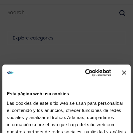
Search
for:
Sear
Select
a
category
to
view
its
LATEST WORK LIFE BALANCE POSTS
archive
Esta página web usa cookies
Las cookies de este sitio web se usan para personalizar
el contenido y los anuncios, ofrecer funciones de redes
sociales y analizar el tráfico. Además, compartimos
WE NOTICED YOU'RE IN USA.
información sobre el uso que haga del sitio web con
VIEW MORE
nuestros partners de redes sociales, publicidad y análisis