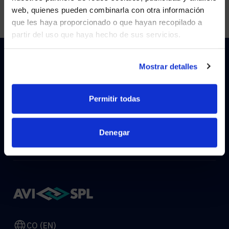
Visit
avispl.com
instead?
web, quienes pueden combinarla con otra información
que les haya proporcionado o que hayan recopilado a
partir del uso que haya hecho de sus servicios.
YES, TAKE ME THERE
NO, STAY ON THIS SITE
Mostrar detalles
HOW CAN WE HELP?
Permitir todas
CONTACT US
HELP DESK
Denegar
CO (EN)