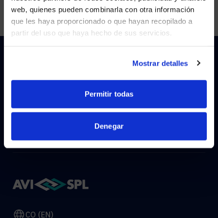
Visit
avispl.com
instead?
web, quienes pueden combinarla con otra información
que les haya proporcionado o que hayan recopilado a
partir del uso que haya hecho de sus servicios.
YES, TAKE ME THERE
NO, STAY ON THIS SITE
Mostrar detalles
HOW CAN WE HELP?
Permitir todas
CONTACT US
HELP DESK
Denegar
CO (EN)