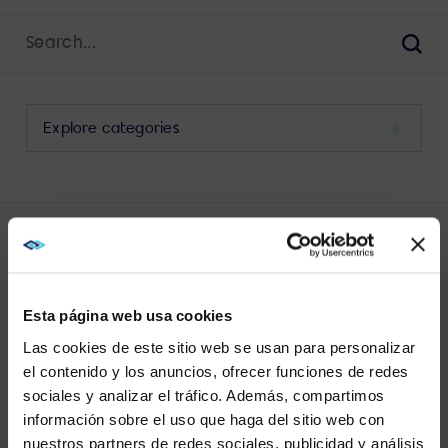
Search
for:
Sear
Select
a
category
to
view
its
LATEST VIDEOCONFERENCING POSTS
archive
Esta página web usa cookies
Las cookies de este sitio web se usan para personalizar
el contenido y los anuncios, ofrecer funciones de redes
sociales y analizar el tráfico. Además, compartimos
WE NOTICED YOU'RE IN USA.
información sobre el uso que haga del sitio web con
VIEW MORE
nuestros partners de redes sociales, publicidad y análisis