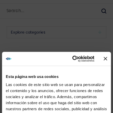
Search
for:
Sear
Select
a
category
to
view
its
LATEST SUSTAINABLE AV POSTS
archive
Esta página web usa cookies
Las cookies de este sitio web se usan para personalizar
el contenido y los anuncios, ofrecer funciones de redes
sociales y analizar el tráfico. Además, compartimos
WE NOTICED YOU'RE IN USA.
información sobre el uso que haga del sitio web con
No results found.
nuestros partners de redes sociales, publicidad y análisis
Visit
avispl.com
instead?