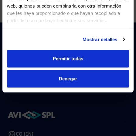
Visit
avispl.com
instead?
web, quienes pueden combinarla con otra información
que les haya proporcionado o que hayan recopilado a
partir del uso que haya hecho de sus servicios.
YES, TAKE ME THERE
NO, STAY ON THIS SITE
Mostrar detalles
HOW CAN WE HELP?
Permitir todas
CONTACT US
HELP DESK
Denegar
CO (EN)