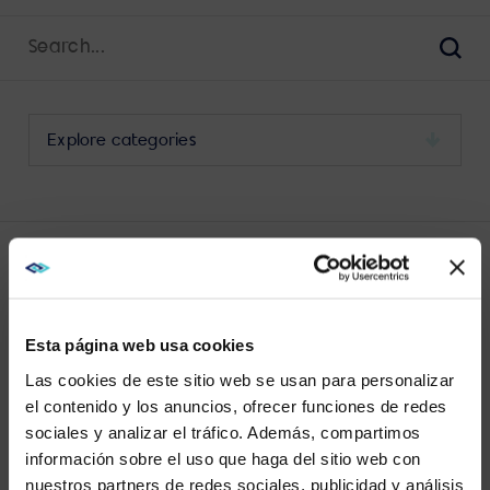
Search
for:
Sear
Select
a
category
to
view
its
LATEST PODCAST POSTS
archive
Esta página web usa cookies
Las cookies de este sitio web se usan para personalizar
el contenido y los anuncios, ofrecer funciones de redes
sociales y analizar el tráfico. Además, compartimos
WE NOTICED YOU'RE IN USA.
información sobre el uso que haga del sitio web con
VIEW MORE
nuestros partners de redes sociales, publicidad y análisis