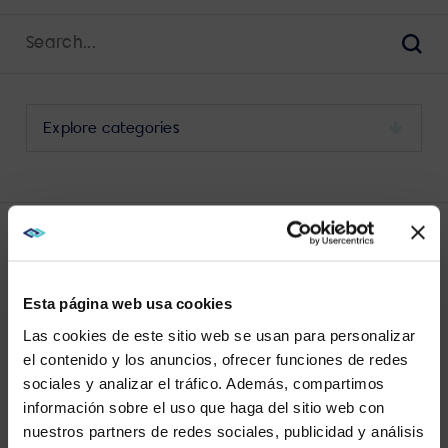
Search
for:
Sear
Select
a
category
to
view
its
LATEST OUTDOOR POSTS
archive
Esta página web usa cookies
Las cookies de este sitio web se usan para personalizar
el contenido y los anuncios, ofrecer funciones de redes
sociales y analizar el tráfico. Además, compartimos
WE NOTICED YOU'RE IN USA.
información sobre el uso que haga del sitio web con
No results found.
nuestros partners de redes sociales, publicidad y análisis
Visit
avispl.com
instead?