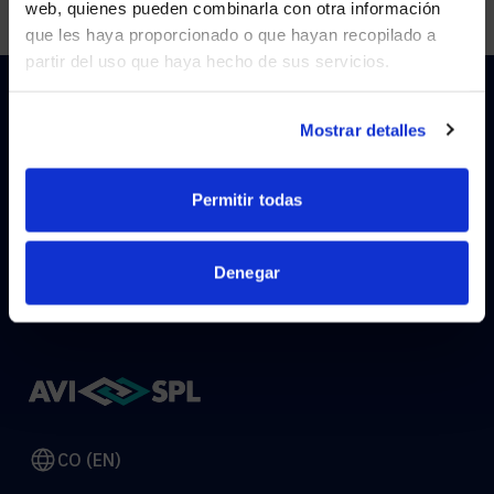
web, quienes pueden combinarla con otra información
que les haya proporcionado o que hayan recopilado a
partir del uso que haya hecho de sus servicios.
YES, TAKE ME THERE
NO, STAY ON THIS SITE
Mostrar detalles
HOW CAN WE HELP?
Permitir todas
CONTACT US
HELP DESK
Denegar
CO (EN)