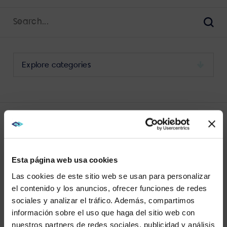
Search
for:
Sear
Select
a
category
to
view
its
LATEST MICROSOFT 365 POSTS
archive
Esta página web usa cookies
Las cookies de este sitio web se usan para personalizar
el contenido y los anuncios, ofrecer funciones de redes
sociales y analizar el tráfico. Además, compartimos
WE NOTICED YOU'RE IN USA.
información sobre el uso que haga del sitio web con
VIEW MORE
nuestros partners de redes sociales, publicidad y análisis