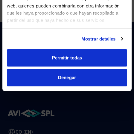
Visit
avispl.com
instead?
web, quienes pueden combinarla con otra información
que les haya proporcionado o que hayan recopilado a
partir del uso que haya hecho de sus servicios.
YES, TAKE ME THERE
NO, STAY ON THIS SITE
Mostrar detalles
HOW CAN WE HELP?
Permitir todas
CONTACT US
HELP DESK
Denegar
CO (EN)