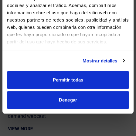
Ensure inclusion by taking a holistic approach to
sociales y analizar el tráfico. Además, compartimos
hybrid work
WE NOTICED YOU'RE IN USA.
información sobre el uso que haga del sitio web con
nuestros partners de redes sociales, publicidad y análisis
VIEW MORE
Visit
avispl.com
instead?
web, quienes pueden combinarla con otra información
que les haya proporcionado o que hayan recopilado a
partir del uso que haya hecho de sus servicios.
YES, TAKE ME THERE
OCT 25, 2023
HYBRID MEETINGS
Reflecting on Zoomtopia: Simplifying how hybrid
NO, STAY ON THIS SITE
Mostrar detalles
works with generative AI
VIEW MORE
Permitir todas
Denegar
JUL 5, 2023
EMPLOYEE ENGAGEMENT
How to meet hybrid workplace expectations: on-
demand webcast
VIEW MORE