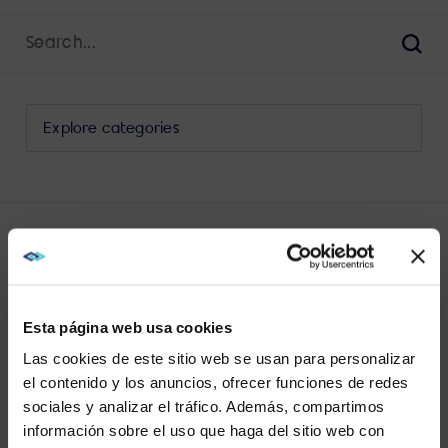
Search
for:
Sear
Select
a
category
to
view
its
LATEST HYBRID WORKPLACE
archive
COLLABORATION POSTS
Esta página web usa cookies
Las cookies de este sitio web se usan para personalizar
el contenido y los anuncios, ofrecer funciones de redes
sociales y analizar el tráfico. Además, compartimos
WE NOTICED YOU'RE IN USA.
información sobre el uso que haga del sitio web con
<SPAN>VIEW MORE</SPAN>