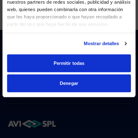
nuestros partners de redes sociales, publicidad y análisis
Visit
avispl.com
instead?
web, quienes pueden combinarla con otra información
que les haya proporcionado o que hayan recopilado a
partir del uso que haya hecho de sus servicios.
YES, TAKE ME THERE
NO, STAY ON THIS SITE
Mostrar detalles
HOW CAN WE HELP?
Permitir todas
CONTACT US
HELP DESK
Denegar