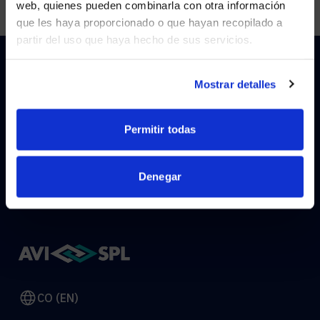
web, quienes pueden combinarla con otra información
que les haya proporcionado o que hayan recopilado a
partir del uso que haya hecho de sus servicios.
YES, TAKE ME THERE
NO, STAY ON THIS SITE
Mostrar detalles
HOW CAN WE HELP?
Permitir todas
CONTACT US
HELP DESK
Denegar
CO (EN)