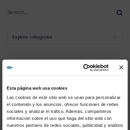
Search
for:
Sear
Select
a
category
to
view
its
LATEST FUTURE-READY POSTS
archive
Esta página web usa cookies
Las cookies de este sitio web se usan para personalizar
el contenido y los anuncios, ofrecer funciones de redes
sociales y analizar el tráfico. Además, compartimos
WE NOTICED YOU'RE IN USA.
información sobre el uso que haga del sitio web con
No results found.
nuestros partners de redes sociales, publicidad y análisis
Visit
avispl.com
instead?