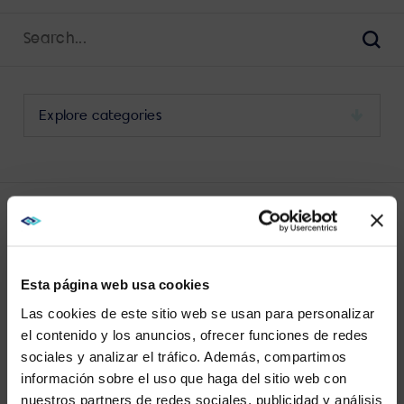
Search
for:
Sear
Select
a
category
to
view
its
LATEST CCAAS POSTS
archive
Esta página web usa cookies
Las cookies de este sitio web se usan para personalizar
el contenido y los anuncios, ofrecer funciones de redes
sociales y analizar el tráfico. Además, compartimos
WE NOTICED YOU'RE IN USA.
información sobre el uso que haga del sitio web con
VIEW MORE
nuestros partners de redes sociales, publicidad y análisis