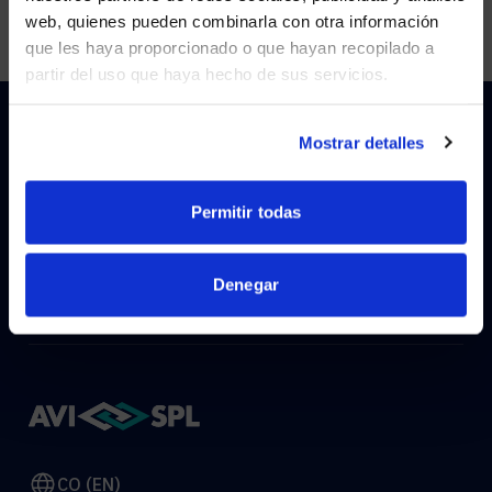
Visit
avispl.com
instead?
web, quienes pueden combinarla con otra información
que les haya proporcionado o que hayan recopilado a
partir del uso que haya hecho de sus servicios.
YES, TAKE ME THERE
NO, STAY ON THIS SITE
Mostrar detalles
HOW CAN WE HELP?
Permitir todas
CONTACT US
HELP DESK
Denegar
CO (EN)